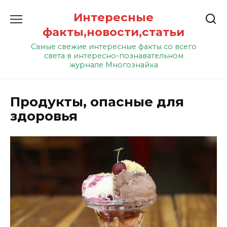
Перейти
Интересные
к
содержанию
факты,новости,статьи
Самые свежие интересные факты со всего
света в интересно-познавательном
журнале Многознайка
Продукты, опасные для
здоровья