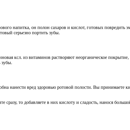
вого напитка, он полон сахаров и кислот, готовых повредить э
отовый серьезно портить зубы.
иновая ксл. из витаминов растворяют неорганическое покрытие
 зубы.
собна нанести вред здоровью ротовой полости. Вы принимаете к
тите сразу, то добавляете в них кислоту и сладость, нанося бол