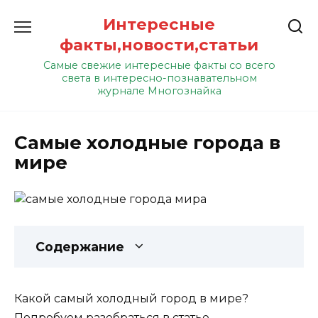
Перейти
Интересные
к
содержанию
факты,новости,статьи
Самые свежие интересные факты со всего
света в интересно-познавательном
журнале Многознайка
Самые холодные города в
мире
Содержание
К
акой самый холодный город в мире?
Попробуем разобраться в статье.