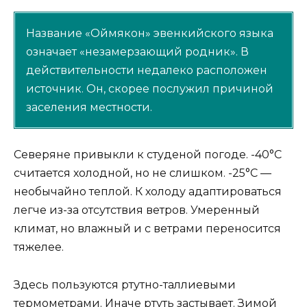
Название «Оймякон» эвенкийского языка
означает «незамерзающий родник». В
действительности недалеко расположен
источник. Он, скорее послужил причиной
заселения местности.
Северяне привыкли к студеной погоде. -40°C
считается холодной, но не слишком. -25°C —
необычайно теплой. К холоду адаптироваться
легче из-за отсутствия ветров. Умеренный
климат, но влажный и с ветрами переносится
тяжелее.
Здесь пользуются ртутно-таллиевыми
термометрами. Иначе ртуть застывает. Зимой