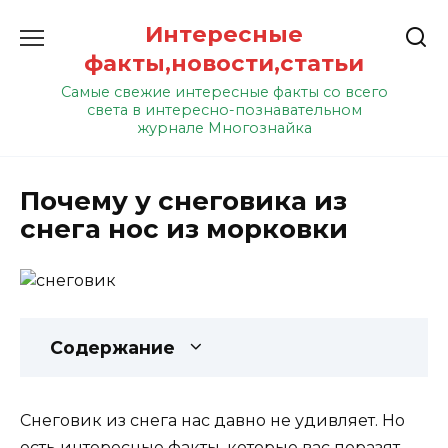
Перейти
Интересные
к
содержанию
факты,новости,статьи
Самые свежие интересные факты со всего
света в интересно-познавательном
журнале Многознайка
Почему у снеговика из
снега нос из морковки
Содержание
С
неговик из снега нас давно не удивляет. Но
есть интересные факты, которые вас поразят.