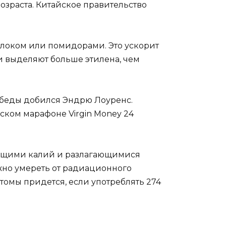
зраста. Китайское правительство
блоком или помидорами. Это ускорит
ни выделяют больше этилена, чем
обеды добился Эндрю Лоуренс.
ском марафоне Virgin Money 24
жащими калий и разлагающимися
жно умереть от радиационного
томы придется, если употреблять 274