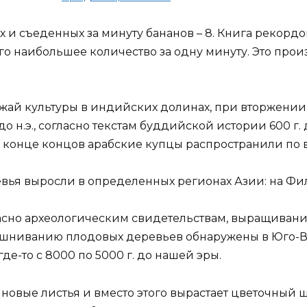
и съеденных за минуту бананов – 8. Книга рекордо
 наибольшее количество за одну минуту. Это произошл
жай культуры в индийских долинах, при вторжении
 до н.э., согласно текстам буддийской истории 600 г.
и в конце концов арабские купцы распространили по
евья выросли в определенных регионах Азии: на Фи
сно археологическим свидетельствам, выращивание
ашниванию плодовых деревьев обнаружены в Юго-В
где-то с 8000 по 5000 г. до нашей эры.
новые листья и вместо этого вырастает цветочный ши