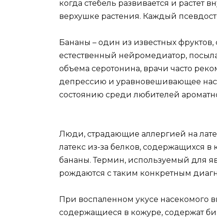
когда стебель развивается и растет в
верхушке растения. Каждый псевдосте
Бананы – один из известных фруктов
естественный нейромедиатор, посыл
объема серотонина, врачи часто рек
депрессию и уравновешивающее наст
состоянию среди любителей ароматн
Люди, страдающие аллергией на латек
латекс из-за белков, содержащихся в к
бананы. Термин, используемый для я
рождаются с таким конкретным диагно
При воспаленном укусе насекомого вн
содержащиеся в кожуре, содержат би