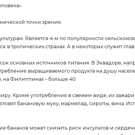
еловека».
анической точки зрения.
ьтурам. Является 4-м по популярности сельскохоз
 в тропических странах. А в некоторых служит главн
писок основных источников питания. В Эквадоре, на
 потребление выращиваемого продукта на душу насел
8, на Филиппинах – больше 40.
иру. Кроме употребления в свежем виде, их зажари
отовят банановую муку, мармелад, сиропы, вина. Ис
ие бананов может снизить риск инсультов и серде