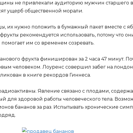
ины не привлекали аудиторию мужчин старшего во
осят ущерб общественной морали.
ы, их нужно положить в бумажный пакет вместе с я
 фрукты рекомендуется использовать, потому что о
 помогает им со временем созревать.
нового фрукта финиширован за 2 часа 47 минут. П
вым человеком. Лоуренс совершил забег на лондон
бликован в книге рекордов Гиннеса.
радиоактивны. Явление связано с плодами, содер
ый для здоровой работы человеческого тела. Возмо
ионов бананов за раз. Испытывать хронические симп
одряд.