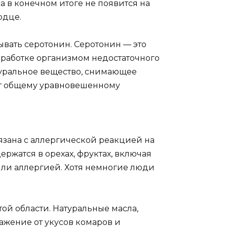
ка в конечном итоге не появится на
рдце.
вать серотонин. Серотонин — это
работке организмом недостаточного
туральное вещество, снимающее
ет общему уравновешенному
вязана с аллергической реакцией на
ержатся в орехах, фруктах, включая
ли аллергией. Хотя немногие люди
ой области. Натуральные масла,
ажение от укусов комаров и