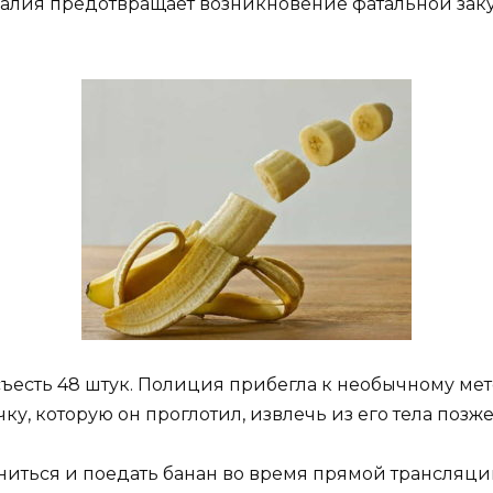
калия предотвращает возникновение фатальной закуп
есть 48 штук. Полиция прибегла к необычному мето
чку, которую он проглотил, извлечь из его тела поз
ниться и поедать банан во время прямой трансляции