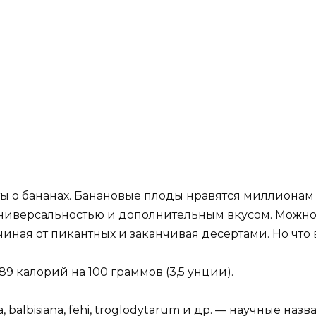
ты о бананах. Банановые плоды нравятся миллионам
ниверсальностью и дополнительным вкусом. Можно 
ачиная от пикантных и заканчивая десертами. Но что
9 калорий на 100 граммов (3,5 унции).
a, balbisiana, fehi, troglodytarum и др. — научные на