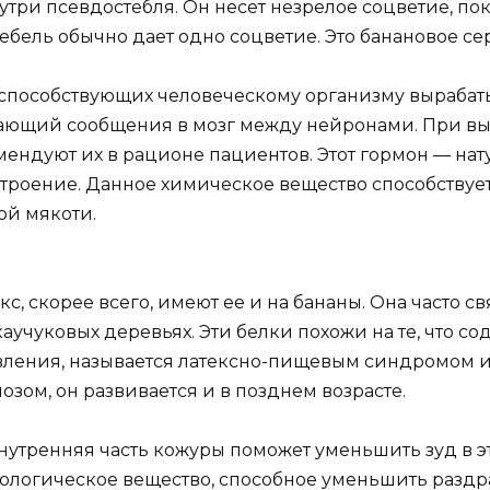
нутри псевдостебля. Он несет незрелое соцветие, по
бель обычно дает одно соцветие. Это банановое се
, способствующих человеческому организму вырабаты
ающий сообщения в мозг между нейронами. При вы
омендуют их в рационе пациентов. Этот гормон — на
роение. Данное химическое вещество способству
ой мякоти.
с, скорее всего, имеют ее и на бананы. Она часто с
аучуковых деревьях. Эти белки похожи на те, что сод
вления, называется латексно-пищевым синдромом и
зом, он развивается и в позднем возрасте.
утренняя часть кожуры поможет уменьшить зуд в эт
ологическое вещество, способное уменьшить раздр