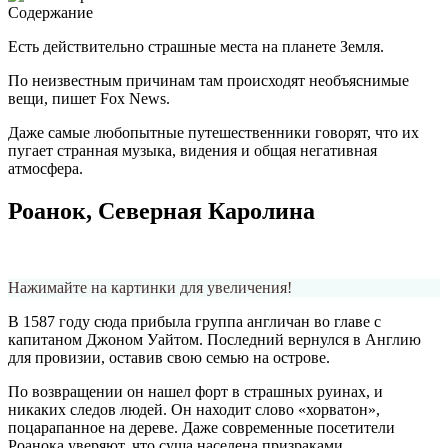
Содержание
Е
сть действительно страшные места на планете Земля.
По неизвестным причинам там происходят необъяснимые
вещи, пишет Fox News.
Даже самые любопытные путешественники говорят, что их
пугает странная музыка, видения и общая негативная
атмосфера.
Роанок, Северная Каролина
Нажимайте на картинки для увеличения!
В 1587 году сюда прибыла группа англичан во главе с
капитаном Джоном Уайтом. Последний вернулся в Англию
для провизии, оставив свою семью на острове.
По возвращении он нашел форт в страшных руинах, и
никаких следов людей. Он находит слово «хорватон»,
поцарапанное на дереве. Даже современные посетители
Роанока уверяют, что суша населена призраками.