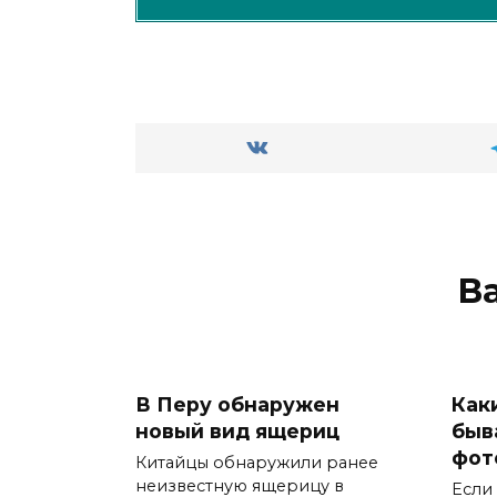
В
В Перу обнаружен
Как
новый вид ящериц
быв
фот
Китайцы обнаружили ранее
неизвестную ящерицу в
Если