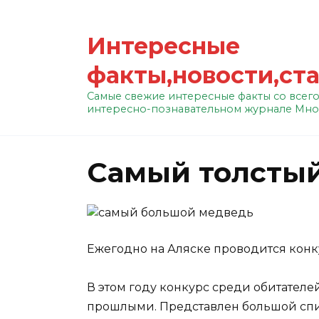
Перейти
к
Интересные
содержанию
факты,новости,ст
Самые свежие интересные факты со всего
интересно-познавательном журнале Мно
Самый толстый
Е
жегодно на Аляске проводится конку
В этом году конкурс среди обитател
прошлыми. Представлен большой спи