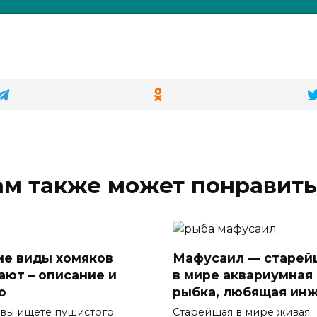
ам также может понравить
ие виды хомяков
Мафусаил — старей
ают – описание и
в мире аквариумная
о
рыбка, любящая ин
 вы ищете пушистого
Старейшая в мире живая