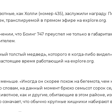
ивотные, как Холли (номер 435), заслужили награду.
к, транслируемой в прямом эфире на explore.org.
ении, что Боинг 747 преуспел не только в габаритах
ителем.
мый толстый медведь, которого я когда-либо видел»
астоящее время работающий на explore.org.
 меньше. «Иногда он скорее похож на бегемота, чем 
его словам, на данный момент брюхо семьсот сорок 
 Животное, как и другие, обитающие в этом районе,
о означает, что обычно крупные хищники набирают в