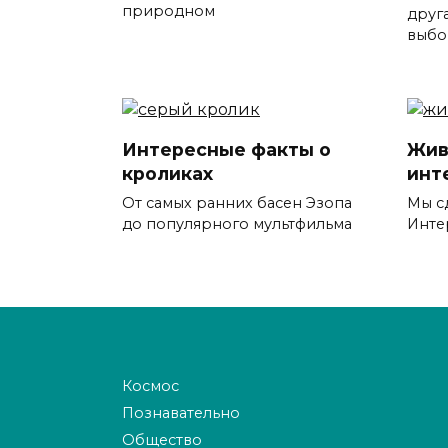
природном
друга
выбо
Интересные факты о
Жив
кроликах
инт
От самых ранних басен Эзопа
Мы с
до популярного мультфильма
Инте
Космос
Познавательно
Общество