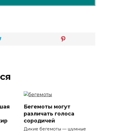
ся
шая
Бегемоты могут
различать голоса
жир
сородичей
Дикие бегемоты — шумные