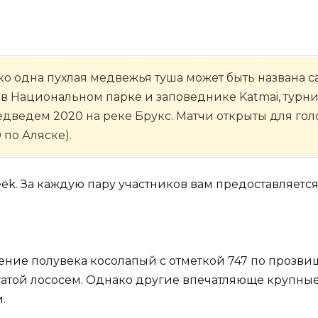
лько одна пухлая медвежья туша может быть названа
в Национальном парке и заповеднике Katmai, турн
едведем 2020 на реке Брукс. Матчи открыты для голо
 по Аляске).
eek. За каждую пару участников вам предоставляетс
ение полувека косолапый с отметкой 747 по прозви
гатой лососем. Однако другие впечатляюще крупны
.