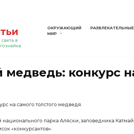
атьи
ОКРУЖАЮЩИЙ
РАЗВЛЕКАТЕЛЬНЫ
МИР
 света в
гознайка
 медведь: конкурс н
рс на самого толстого медведя.
ей национального парка Аляски, заповедника Катма
сок «конкурсантов».