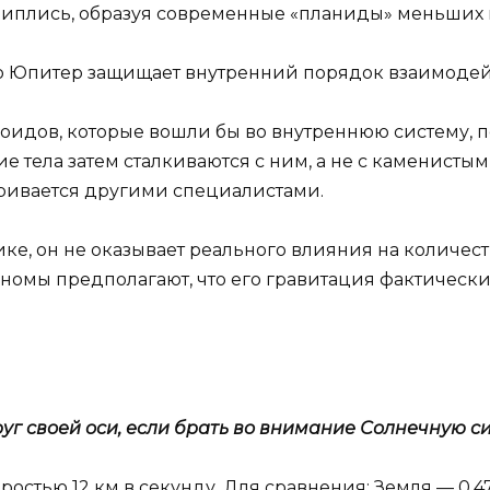
иплись, образуя современные «планиды» меньших 
то Юпитер защищает внутренний порядок взаимодейс
ероидов, которые вошли бы во внутреннюю систему,
е тела затем сталкиваются с ним, а не с каменисты
ривается другими специалистами.
тике, он не оказывает реального влияния на количе
номы предполагают, что его гравитация фактически
г своей оси, если брать во внимание Солнечную си
ростью 12 км в секунду. Для сравнения: Земля — 0,4