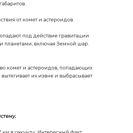
габаритов.
твия от комет и астероидов.
 попадают под действие гравитации
ми планетами, включая Земной шар.
ство комет и астероидов, попадающих
 вытягивает их извне и выбрасывает
стему.
7 км в секунду. Интересный факт