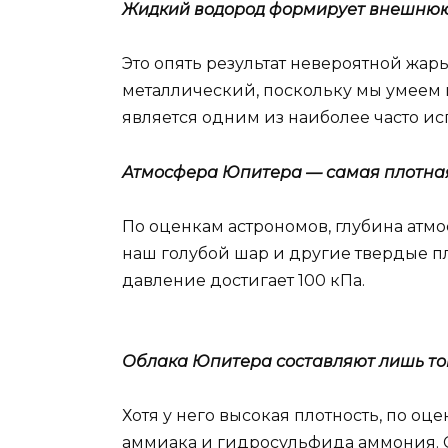
Жидкий водород формирует внешнюю
Это опять результат невероятной жар
металлический, поскольку мы умеем 
является одним из наиболее часто ис
Атмосфера Юпитера — самая плотная 
По оценкам астрономов, глубина атмо
наш голубой шар и другие твердые пл
давление достигает 100 кПа.
Облака Юпитера составляют лишь то
Хотя у него высокая плотность, по оце
аммиака и гидросульфида аммония. С