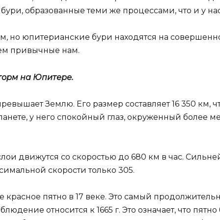
бури, образованные теми же процессами, что и у нас
, но юпитерианские бури находятся на совершенно
чем привычные нам.
торм на Юпитере.
вышает Землю. Его размер составляет 16 350 км, чт
планете, у него спокойный глаз, окруженный более 
слои движутся со скоростью до 680 км в час. Силь
ксимальной скорости только 305.
красное пятно в 17 веке. Это самый продолжитель
юдение относится к 1665 г. Это означает, что пятно