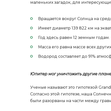
маленьких загадок, для интересующи
Вращается вокруг Солнца на сред
Имеет диаметр 139 822 км на эква
Год здесь равен 12 земным годам.
Масса его равна массе всех други
Водород составляет до 91% атмос
Юпитер мог уничтожить другие план
Ученые называют это гипотезой Grand
Согласно этой гипотезе, наша Солнеч
были разорваны на части между гра