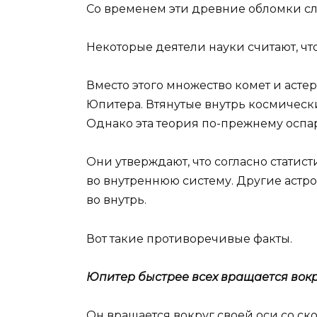
Со временем эти древние обломки сл
Некоторые деятели науки считают, ч
Вместо этого множество комет и аст
Юпитера. Втянутые внутрь космически
Однако эта теория по-прежнему оспа
Они утверждают, что согласно статис
во внутреннюю систему. Другие астро
во внутрь.
Вот такие противоречивые факты.
Юпитер быстрее всех вращается вокру
Он вращается вокруг своей оси со ско