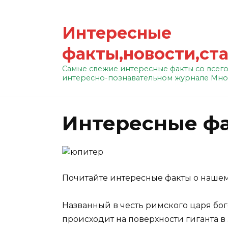
Перейти
к
Интересные
содержанию
факты,новости,ст
Самые свежие интересные факты со всего
интересно-познавательном журнале Мно
Интересные ф
П
очитайте интересные факты о наше
Названный в честь римского царя бог
происходит на поверхности гиганта в