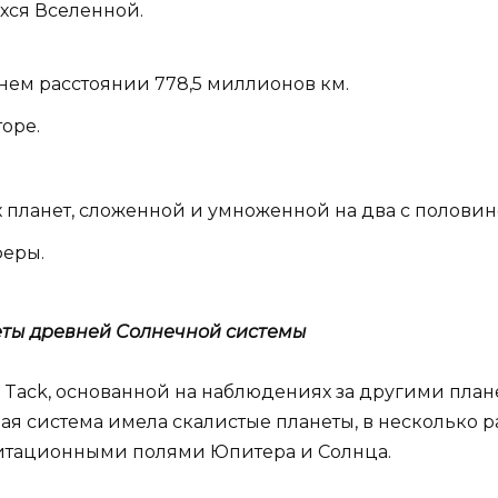
хся Вселенной.
нем расстоянии 778,5 миллионов км.
торе.
х планет, сложенной и умноженной на два с половин
феры.
еты древней Солнечной системы
 Tack, основанной на наблюдениях за другими план
ная система имела скалистые планеты, в несколько
витационными полями Юпитера и Солнца.