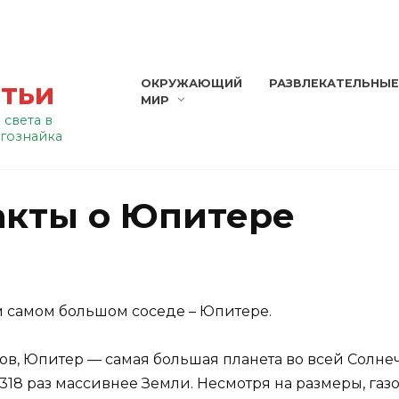
атьи
ОКРУЖАЮЩИЙ
РАЗВЛЕКАТЕЛЬНЫ
МИР
 света в
гознайка
акты о Юпитере
м самом большом соседе – Юпитере.
ов, Юпитер — самая большая планета во всей Солнеч
 318 раз массивнее Земли. Несмотря на размеры, га