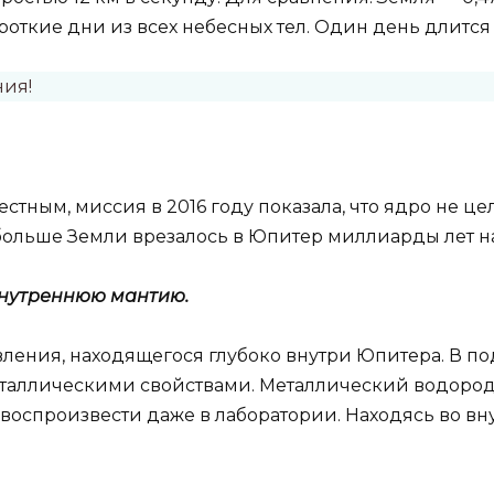
ороткие дни из всех небесных тел. Один день длится
ния!
естным, миссия в 2016 году показала, что ядро ​​не ц
больше Земли врезалось в Юпитер миллиарды лет на
внутреннюю мантию.
вления, находящегося глубоко внутри Юпитера. В п
металлическими свойствами. Металлический водород
ут воспроизвести даже в лаборатории. Находясь во в